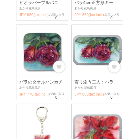
ビオラパープルバニーの春祭りスライドケース
バラ4cm正方形キーホルダー
あかり花鳥風月
あかり花鳥風月
JPY 880(tax incl.)
お気に入り
JPY 660(tax incl.)
お気に入り
0
0
バラのタオルハンカチ
寄り添う二人：バラ
あかり花鳥風月
あかり花鳥風月
JPY 770(tax incl.)
お気に入り
JPY 880(tax incl.)
お気に入り
0
0