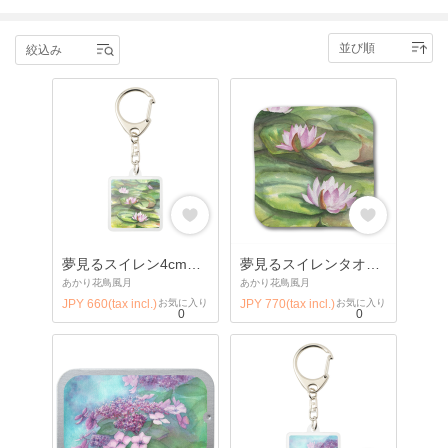
デザインはあかり花鳥風月、販売・発送・お客様とのやりとりなどの運
営は、MEET-MY-GOODSが行います。
絞込み
在庫が切れている場合は、しばらくして、またチェックしてみてくださ
い。
よろしくお願いいたします。
Making goods with beautiful watercolor flowers painting by Akari-Kachof
ugetsu, Japan.
If you are customers from abroad, please look at this page whether you
can use this shop or not.
夢見るスイレン4cm正方形キーホルダー
夢見るスイレンタオルハンカチ
▶ https://meetmygoods.com/manual/?p=758
あかり花鳥風月
あかり花鳥風月
JPY 660(tax incl.)
お気に入り
JPY 770(tax incl.)
お気に入り
0
0