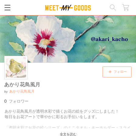
閉じる
フォロー
あかり花鳥風月
あかり花鳥風月
by
0
フォロワー
あかり花鳥風月が透明水彩で描くお花の絵をグッズにしました！
毎日をお花アートで華やかに彩るお手伝いをします。
「透明水彩でお花の絵シリーズ」のミニタオル・キーホルダー・スライ
ドケースなどを販売しています。
全文を読む