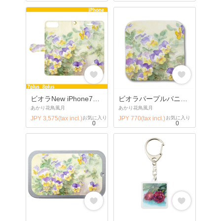
ビオラNew iPhone7plus/8plus手帳型ケース
ビオラパープルバニーの春祭りタオルハンカチ
あかり花鳥風月
あかり花鳥風月
JPY 3,575(tax incl.)
お気に入り
JPY 770(tax incl.)
お気に入り
0
0