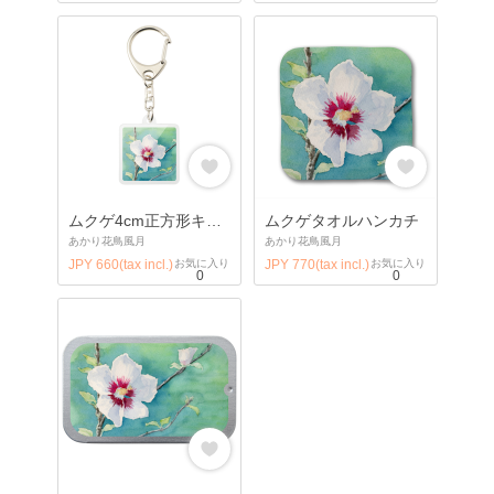
ムクゲ4cm正方形キーホルダー
ムクゲタオルハンカチ
あかり花鳥風月
あかり花鳥風月
JPY 660(tax incl.)
お気に入り
JPY 770(tax incl.)
お気に入り
0
0