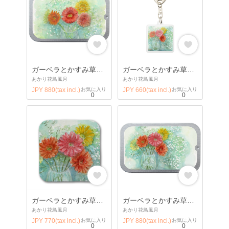
ガーベラとかすみ草２：透明水彩でお花の絵
ガーベラとかすみ草4cm正方形キーホルダー
あかり花鳥風月
あかり花鳥風月
JPY 880(tax incl.)
お気に入り
JPY 660(tax incl.)
お気に入り
0
0
ガーベラとかすみ草タオルハンカチ
ガーベラとかすみ草スライドケース
あかり花鳥風月
あかり花鳥風月
JPY 770(tax incl.)
お気に入り
JPY 880(tax incl.)
お気に入り
0
0